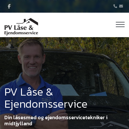
Gå
til
hovedindhold
PV Låse &
Ejendomsservice
Din låsesmed og ejendomsservicetekniker i
midtjylland