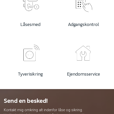
Låsesmed
Adgangskontrol
Tyverisikring
Ejendomsservice
Send en besked!
Kontakt mig omkring alt indenfor låse og sikring.