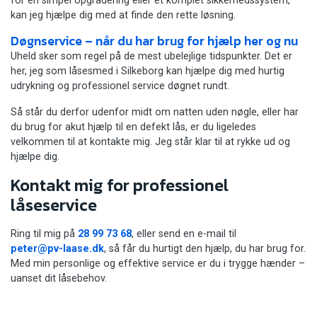
for en simpel opgradering eller et komplet sikkerhedssystem,
kan jeg hjælpe dig med at finde den rette løsning.
Døgnservice – når du har brug for hjælp her og nu
Uheld sker som regel på de mest ubelejlige tidspunkter. Det er
her, jeg som låsesmed i Silkeborg kan hjælpe dig med hurtig
udrykning og professionel service døgnet rundt.
Så står du derfor udenfor midt om natten uden nøgle, eller har
du brug for akut hjælp til en defekt lås, er du ligeledes
velkommen til at kontakte mig. Jeg står klar til at rykke ud og
hjælpe dig.
Kontakt mig for professionel
låseservice
Ring til mig på
28 99 73 68
, eller send en e-mail til
peter@pv-laase.dk
, så får du hurtigt den hjælp, du har brug for.
Med min personlige og effektive service er du i trygge hænder –
uanset dit låsebehov.