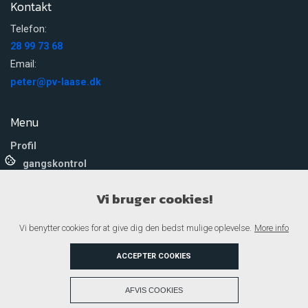
Kontakt
Telefon:
28 99 73 68
Email:
peter@pv-laase.dk
Menu
Profil
Adgangskontrol
Tyverisikring
Vi bruger cookies!
Låseservice
Ejendomsservice
Vi benytter cookies for at give dig den bedst mulige oplevelse.
More info
Kontakt
Døgnvagt
ACCEPTER COOKIES
+
AFVIS COOKIES
Copyright © 2026 - PV Låse og Ejendomsservice
, CVR 43392336