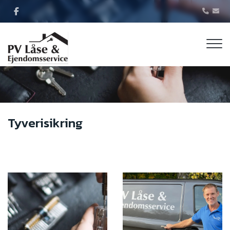
Gå
til
hovedindhold
Tyverisikring