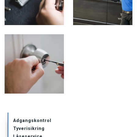
Primær
Adgangskontrol
navigation
Tyverisikring
undersider
Låseservice