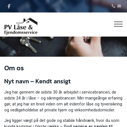
Gå
til
hovedindhold
Om os
Nyt navn – Kendt ansigt
Jeg har gennem de sidste 30 år arbejdet i servicebrancen, de
sidste 24 år i låse – og sikringsbrancen. Min mangeårige erfaring
gør, at jeg har en bred viden om alt indenfor låse og tyverisikring
og vedligeholdelse af private hjem og virksomhedsdomiciler.
Jeg ligger vægt på det gode og stabile håndværk, hvor du som
kunde kommer i første række –
God service er nøglen til