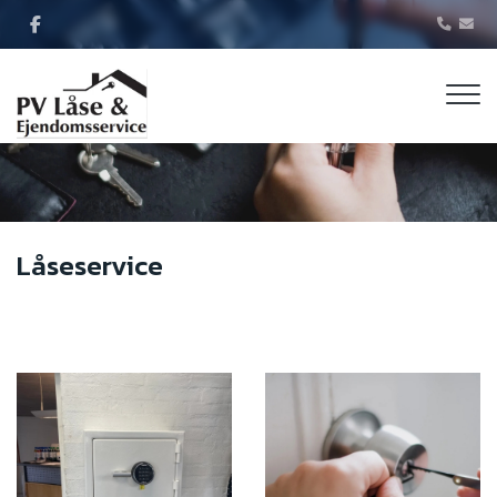
Gå
til
hovedindhold
Låseservice